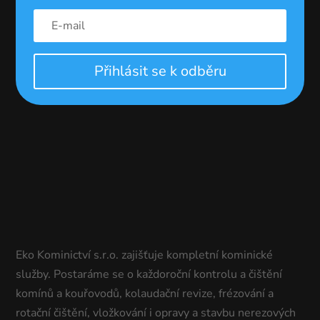
Přihlásit se k odběru
Eko Kominictví s.r.o. zajišťuje kompletní kominické
služby. Postaráme se o každoroční kontrolu a čištění
komínů a kouřovodů, kolaudační revize, frézování a
rotační čištění, vložkování i opravy a stavbu nerezových