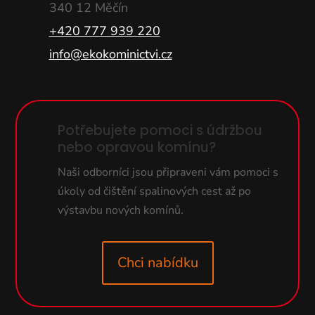
340 12 Měčín
+420 777 939 220
info@ekokominictvi.cz
Potřebujete pomoci s údržbou
nebo opravou komínu?
Naši odborníci jsou připraveni vám pomoci s
úkoly od čištění spalinových cest až po
výstavbu nových komínů.
Chci nabídku