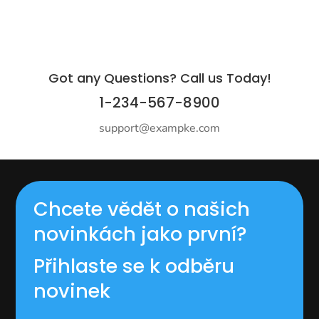
Got any Questions? Call us Today!
1-234-567-8900
support@exampke.com
Chcete vědět o našich
novinkách jako první?
Přihlaste se k odběru
novinek