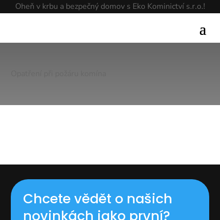
Oheň v krbu a bezpečný domov s Eko Kominictví s.r.o.!
Opatření při požáru komína
Chcete vědět o našich
novinkách jako první?