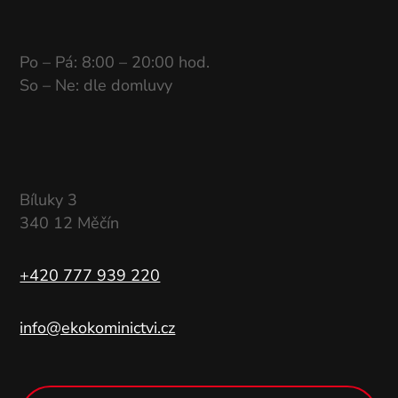
Po – Pá: 8:00 – 20:00 hod.
So – Ne: dle domluvy
Bíluky 3
340 12 Měčín
+420 777 939 220
info@ekokominictvi.cz