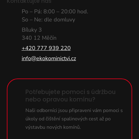
Kontaktujte nás
Po – Pá: 8:00 – 20:00 hod.
So – Ne: dle domluvy
Bíluky 3
340 12 Měčín
+420 777 939 220
info@ekokominictvi.cz
Potřebujete pomoci s údržbou
nebo opravou komínu?
Naši odborníci jsou připraveni vám pomoci s
úkoly od čištění spalinových cest až po
výstavbu nových komínů.