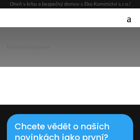
Oheň v krbu a bezpečný domov s Eko Kominictví s.r.o.!
Komínový nástavec
Chcete vědět o našich
novinkách jako první?